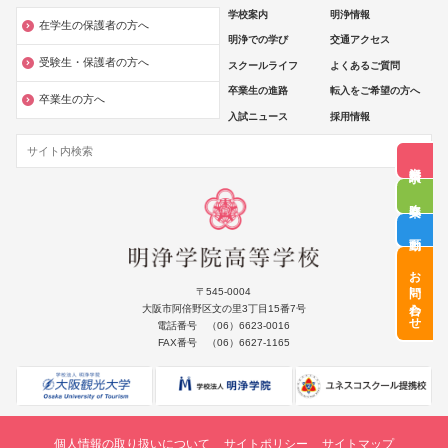
学校案内
明浄情報
在学生の保護者の方へ
明浄での学び
交通アクセス
受験生・保護者の方へ
スクールライフ
よくあるご質問
卒業生の進路
転入をご希望の方へ
卒業生の方へ
入試ニュース
採用情報
資料請求
吹奏楽
動画
お問い合わせ
〒545-0004
大阪市阿倍野区文の里3丁目15番7号
電話番号 （06）6623-0016
FAX番号 （06）6627-1165
個人情報の取り扱いについて
サイトポリシー
サイトマップ