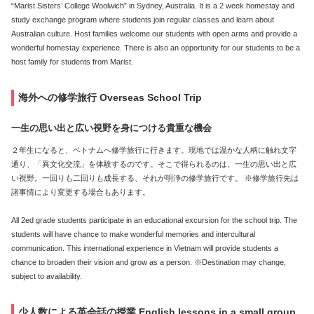
“Marist Sisters’ College Woolwich” in Sydney, Australia. It is a 2 week homestay and
study exchange program where students join regular classes and learn about
Australian culture. Host families welcome our students with open arms and provide a
wonderful homestay experience. There is also an opportunity for our students to be a
host family for students from Marist.
海外への修学旅行 Overseas School Trip
一生の思い出と広い視野を身につける貴重な機会
２年生になると、ベトナムへ修学旅行に行きます。現地では温かな人柄に触れ文字
通り、「異文化交流」を体験するのです。そこで得られるのは、一生の思い出と広
い視野。一回りも二回りも成長する、それが明浄の修学旅行です。 ※修学旅行先は
諸事情により変更する場合もあります。
All 2ed grade students participate in an educational excursion for the school trip. The
students will have chance to make wonderful memories and intercultural
communication. This international experience in Vietnam will provide students a
chance to broaden their vision and grow as a person. ※Destination may change,
subject to availability.
少人数による英会話の授業 English lessons in a small group