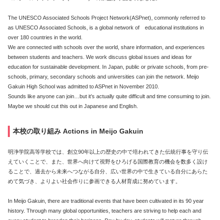
The UNESCO Associated Schools Project Network(ASPnet), commonly referred to
as UNESCO Associated Schools, is a global network of educational institutions in
over 180 countries in the world.
We are connected with schools over the world, share information, and experiences
between students and teachers. We work discuss global issues and ideas for
education for sustainable development. In Japan, public or private schools, from pre-
schools, primary, secondary schools and universities can join the network. Meijo
Gakuin High School was admitted to ASPnet in November 2010.
Sounds like anyone can join…but it’s actually quite difficult and time consuming to join.
Maybe we should cut this out in Japanese and English.
本校の取り組み Actions in Meijo Gakuin
明浄学院高等学校では、創立90年以上の歴史の中で培われてきた伝統行事を守り伝
えていくことで、また、世界へ向けて視野をひろげる国際教育の機会を数多く設け
ることで、過去から未来へつながる自分、広い世界の中で生きている自分にあらた
めて気づき、よりよい社会作りに参画できる人材育成に努めています。
In Meijo Gakuin, there are traditional events that have been cultivated in its 90 year
history. Through many global opportunities, teachers are striving to help each and