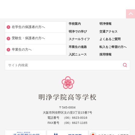
学校案内
明浄情報
在学生の保護者の方へ
明浄での学び
交通アクセス
受験生・保護者の方へ
スクールライフ
よくあるご質問
卒業生の進路
転入をご希望の方へ
卒業生の方へ
入試ニュース
採用情報
〒545-0004
大阪市阿倍野区文の里3丁目15番7号
電話番号 （06）6623-0016
FAX番号 （06）6627-1165