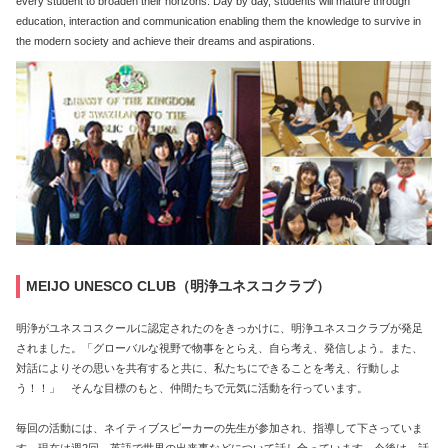
every student to broaden their horizons. Day by day, students will mature through
education, interaction and communication enabling them the knowledge to survive in
the modern society and achieve their dreams and aspirations.
MEIJO UNESCO CLUB（明浄ユネスコクラブ）
明浄がユネスコスクールに認定されたのをきっかけに、明浄ユネスコクラブが発足
されました。「グローバルな視野で物事をとらえ、自ら考え、発信しよう。また、
対話によりその思いを共有すると共に、私たちにできることを考え、行動しよ
う！！」 そんな目標のもと、仲間たちで元気に活動を行っています。
毎回の活動には、ネイティブスピーカーの先生が参加され、指導して下さっていま