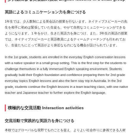
英語によるコミュニケーション力を身につける
1年生では、少人数制による英会話の授業を行ないます。ネイティブスピーカーの先
生を相手に初めは緊張していた生徒も、やがて自然なコミュニケーションができる
ようになります。１年をかけ、生きた英語力を身につけ、また、3年生の英語の授業
では、ネイティブスピーカーと英語教員によるティームティーチングも行われてお
り、生徒たちにとって英語がより身近なものになる機会が設けられています。
In the 1st grade, students are enrolled in the everyday English conversation lessons
with a native speaker in a small group setting. This is the first step for the students to
challenge themselves in a fully immersed English speaking environment. Students
gradually build their English foundation and confidence preparing them for 2nd grade
everyday topics English lessons and also the farm stay trip in Australia. In the 3rd
grade, students continue the English lessons in a team teaching class, with one native
teacher and Japanese teacher to further explore the English language.
積極的な交流活動 Interaction activities
交流活動で実践的な英語力を身につける
本校ではグローバルな視野でものごとを捉え、よりよい社会作りに参画できる人材