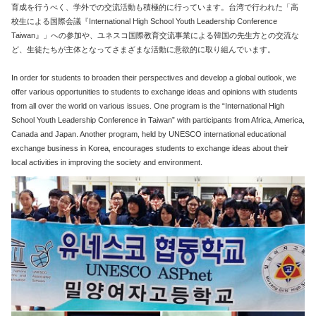
育成を行うべく、学外での交流活動も積極的に行っています。台湾で行われた「高
校生による国際会議『International High School Youth Leadership Conference
Taiwan』」への参加や、ユネスコ国際教育交流事業による韓国の先生方との交流な
ど、生徒たちが主体となってさまざまな活動に意欲的に取り組んでいます。
In order for students to broaden their perspectives and develop a global outlook, we
offer various opportunities to students to exchange ideas and opinions with students
from all over the world on various issues. One program is the “International High
School Youth Leadership Conference in Taiwan” with participants from Africa, America,
Canada and Japan. Another program, held by UNESCO international educational
exchange business in Korea, encourages students to exchange ideas about their
local activities in improving the society and environment.