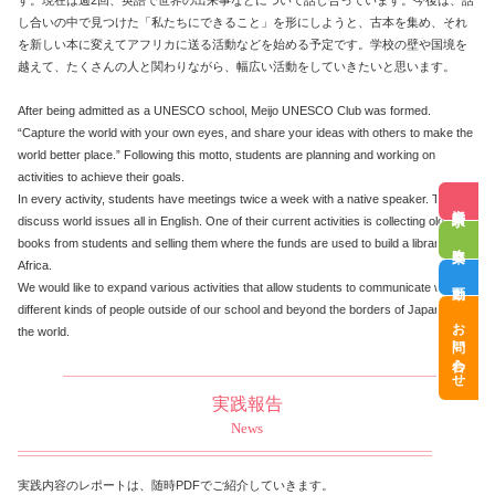
す。現在は週2回、英語で世界の出来事などについて話し合っています。今後は、話
し合いの中で見つけた「私たちにできること」を形にしようと、古本を集め、それ
を新しい本に変えてアフリカに送る活動などを始める予定です。学校の壁や国境を
越えて、たくさんの人と関わりながら、幅広い活動をしていきたいと思います。
After being admitted as a UNESCO school, Meijo UNESCO Club was formed.
“Capture the world with your own eyes, and share your ideas with others to make the
world better place.” Following this motto, students are planning and working on
activities to achieve their goals.
In every activity, students have meetings twice a week with a native speaker. They
資料請求
discuss world issues all in English. One of their current activities is collecting old
books from students and selling them where the funds are used to build a library in
吹奏楽
Africa.
動画
We would like to expand various activities that allow students to communicate with
different kinds of people outside of our school and beyond the borders of Japan with
お問い合わせ
the world.
実践報告
News
実践内容のレポートは、随時PDFでご紹介していきます。