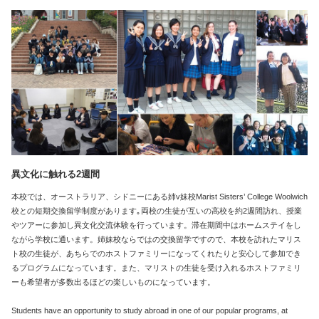
異文化に触れる2週間
本校では、オーストラリア、シドニーにある姉v妹校Marist Sisters’ College Woolwich
校との短期交換留学制度があります｡両校の生徒が互いの高校を約2週間訪れ、授業
やツアーに参加し異文化交流体験を行っています。滞在期間中はホームステイをし
ながら学校に通います。姉妹校ならではの交換留学ですので、本校を訪れたマリス
ト校の生徒が、あちらでのホストファミリーになってくれたりと安心して参加でき
るプログラムになっています。また、マリストの生徒を受け入れるホストファミリ
ーも希望者が多数出るほどの楽しいものになっています。
Students have an opportunity to study abroad in one of our popular programs, at