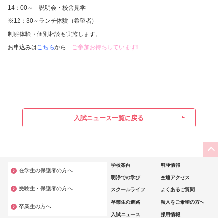
14：00～ 説明会・校舎見学
※12：30～ランチ体験（希望者）
制服体験・個別相談も実施します。
お申込みは
こちら
から
ご参加お待ちしています❕
入試ニュース一覧に戻る
学校案内
明浄情報
在学生の保護者の方へ
明浄での学び
交通アクセス
受験生・保護者の方へ
スクールライフ
よくあるご質問
卒業生の進路
転入をご希望の方へ
卒業生の方へ
入試ニュース
採用情報