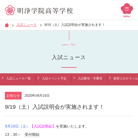
入試ニュース
9/19（土）入試説明会が実施されます！
exam News
入試ニュース
入試ニュース一覧
入試イベント予定
入試要項・学費等
新型コロナウィル
お知らせ
2020年09月16日
9/19（土）入試説明会が実施されます！
9月19日（土）
【入試説明会】
を実施いたします。
13：30～ 受付開始