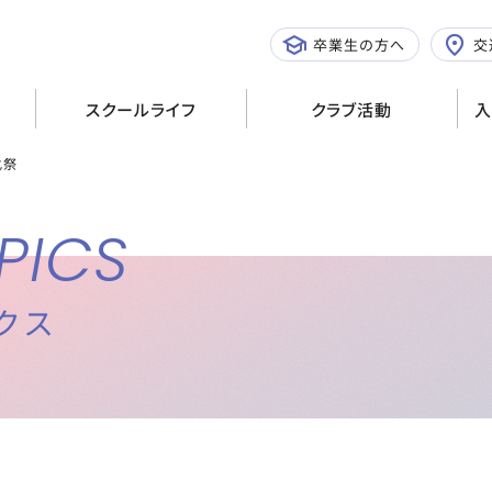
学校行事
文化系
卒業生の方へ
交
施設紹介
体育系
スクールライフ
クラブ活動
入
化祭
PICS
クス