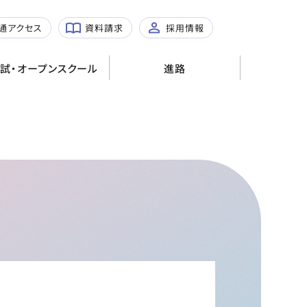
進路指導・卒業生メッセー
過去問
ジ
通アクセス
資料請求
採用情報
各種説明会
進路実績
試・オープンスクール
進路