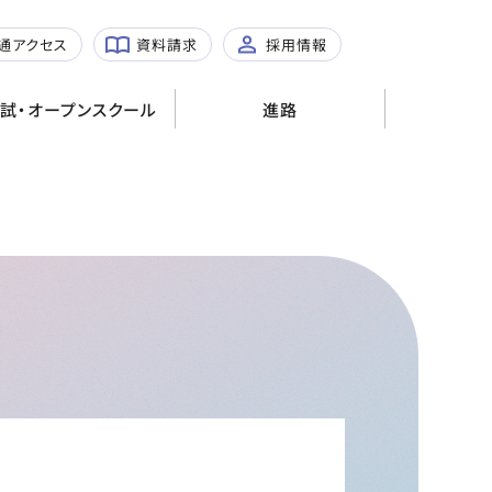
進路指導・卒業生メッセー
過去問
ジ
通アクセス
資料請求
採用情報
各種説明会
進路実績
試・オープンスクール
進路