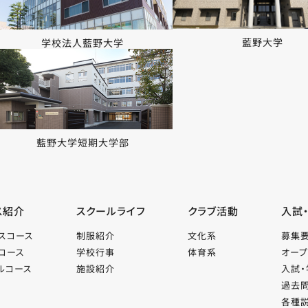
藍野大学
学校法人藍野大学
藍野大学短期大学部
ス紹介
スクールライフ
クラブ活動
入試
スコース
制服紹介
文化系
募集
コース
学校行事
体育系
オープ
ルコース
施設紹介
入試・
過去
各種