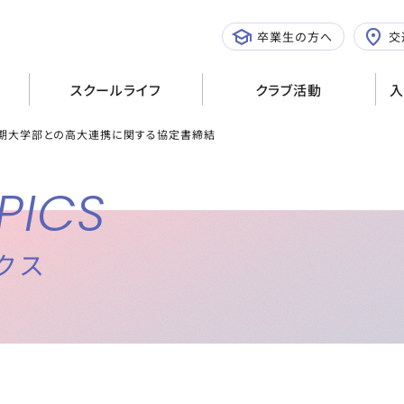
学校行事
文化系
卒業生の方へ
交
施設紹介
体育系
スクールライフ
クラブ活動
入
期大学部との高大連携に関する協定書締結
PICS
クス