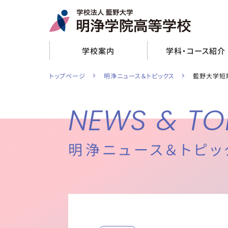
取材をご希望の方
看護メディカルコース
学校評価
衛生看護科
学校案内
学科・コース紹介
トップページ
明浄ニュース＆トピックス
藍野大学短
NEWS & TO
明浄ニュース＆トピッ