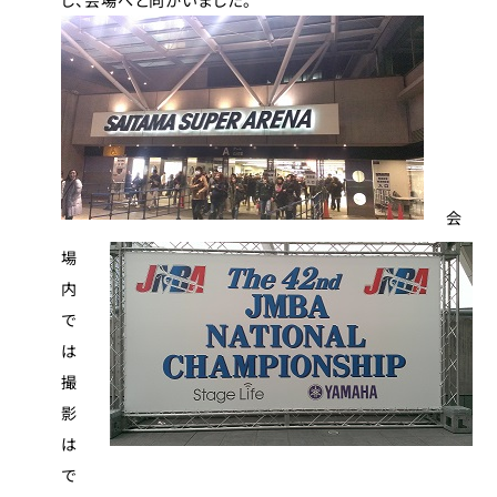
し、会場へと向かいました。
会
場
内
で
は
撮
影
は
で